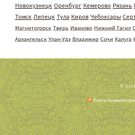
Новокузнецк
Оренбург
Кемерово
Рязань
Томск
Липецк
Тула
Киров
Чебоксары
Сер
Магнитогорск
Тверь
Иваново
Нижний Тагил
Архангельск
Улан-Удэ
Владимир
Сочи
Калуга
© 201
Лента Комментари