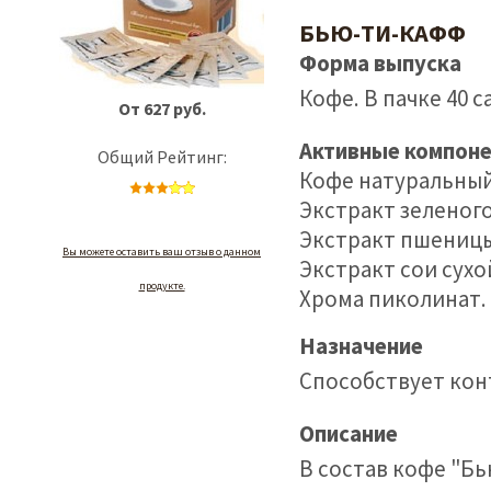
БЬЮ-ТИ-КАФФ
Форма выпуска
Кофе. В пачке 40 са
От 627 руб.
Активные компон
Общий Рейтинг:
Кофе натуральны
Экстракт зеленого
Экстракт пшеницы
Вы можете оставить ваш отзыв о данном
Экстракт сои сухо
продукте.
Хрома пиколинат.
Назначение
Способствует кон
Описание
В состав кофе "Б