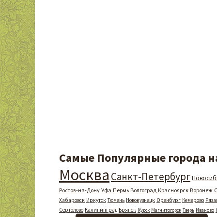
Самые Популярные города на
Москва
Санкт-Петербург
Новосиб
Ростов-на-Дону
Уфа
Пермь
Волгоград
Красноярск
Воронеж
Хабаровск
Иркутск
Тюмень
Новокузнецк
Оренбург
Кемерово
Ряза
Сертолово
Калининград
Брянск
Курск
Магнитогорск
Тверь
Иваново