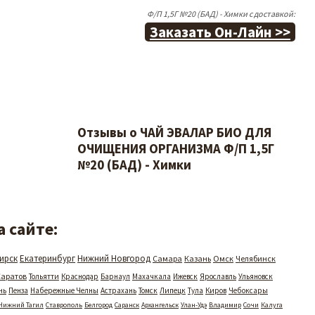
Ф/П 1,5Г №20 (БАД) - Химки с доставкой:
Заказать Он-Лайн >>
Отзывы о ЧАЙ ЭВАЛАР БИО ДЛЯ
ОЧИЩЕНИЯ ОРГАНИЗМА Ф/П 1,5Г
№20 (БАД) - Химки
 сайте:
ирск
Екатеринбург
Нижний Новгород
Самара
Казань
Омск
Челябинск
Саратов
Тольятти
Краснодар
Барнаул
Махачкала
Ижевск
Ярославль
Ульяновск
нь
Пенза
Набережные Челны
Астрахань
Томск
Липецк
Тула
Киров
Чебоксары
Нижний Тагил
Ставрополь
Белгород
Саранск
Архангельск
Улан-Удэ
Владимир
Сочи
Калуга