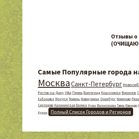
Отзывы о
(ОЧИЩАЮЩ
Самые Популярные города на
Москва
Санкт-Петербург
Новосиб
Ростов-на-Дону
Уфа
Пермь
Волгоград
Красноярск
Воронеж
Хабаровск
Иркутск
Тюмень
Новокузнецк
Оренбург
Кемерово
Ряза
Сертолово
Калининград
Брянск
Курск
Магнитогорск
Тверь
Иваново
Полный Список Городов и Регионов
Курган