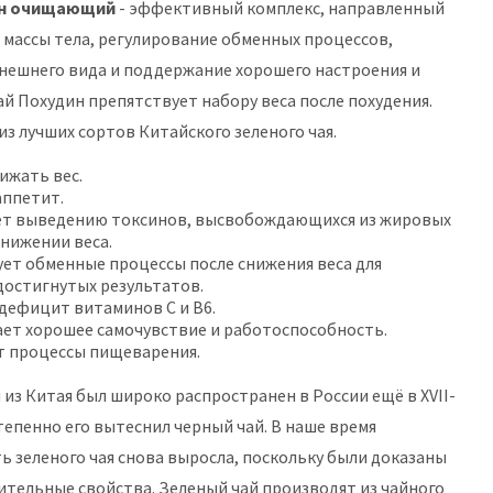
ин очищающий
- эффективный комплекс, направленный
 массы тела, регулирование обменных процессов,
нешнего вида и поддержание хорошего настроения и
ай Похудин препятствует набору веса после похудения.
из лучших сортов Китайского зеленого чая.
ижать вес.
аппетит.
ет выведению токсинов, высвобождающихся из жировых
снижении веса.
ет обменные процессы после снижения веса для
достигнутых результатов.
дефицит витаминов С и В6.
ет хорошее самочувствие и работоспособность.
т процессы пищеварения.
 из Китая был широко распространен в России ещё в XVII-
степенно его вытеснил черный чай. В наше время
ь зеленого чая снова выросла, поскольку были доказаны
ительные свойства. Зеленый чай производят из чайного