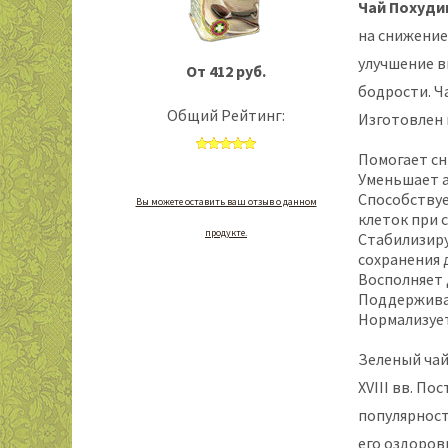
Чай Похуд
на снижение
улучшение в
От 412 руб.
бодрости. Ч
Общий Рейтинг:
Изготовлен 
Помогает сн
Уменьшает 
Способству
Вы можете оставить ваш отзыв о данном
клеток при 
продукте.
Стабилизиру
сохранения 
Восполняет 
Поддержива
Нормализуе
Зеленый чай
XVIII вв. По
популярност
его оздоров