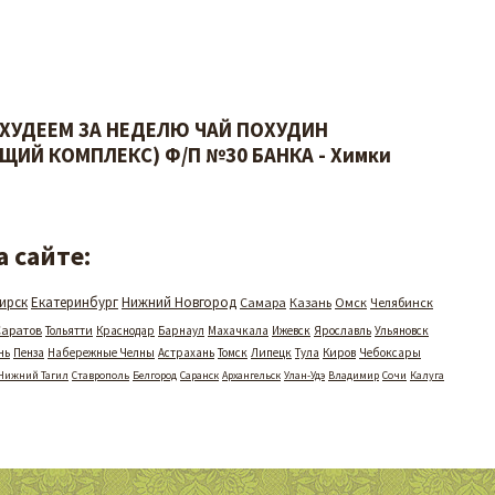
 ХУДЕЕМ ЗА НЕДЕЛЮ ЧАЙ ПОХУДИН
ИЙ КОМПЛЕКС) Ф/П №30 БАНКА - Химки
 сайте:
ирск
Екатеринбург
Нижний Новгород
Самара
Казань
Омск
Челябинск
Саратов
Тольятти
Краснодар
Барнаул
Махачкала
Ижевск
Ярославль
Ульяновск
нь
Пенза
Набережные Челны
Астрахань
Томск
Липецк
Тула
Киров
Чебоксары
Нижний Тагил
Ставрополь
Белгород
Саранск
Архангельск
Улан-Удэ
Владимир
Сочи
Калуга