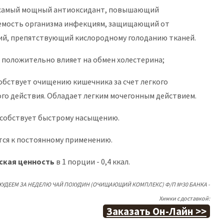
 самый мощный антиоксидант, повышающий
емость организма инфекциям, защищающий от
й, препятствующий кислородному голоданию тканей.
- положительно влияет на обмен холестерина;
обствует очищению кишечника за счет легкого
го действия. Обладает легким мочегонным действием.
особствует быстрому насыщению.
ся к постоянному применению.
ская ценность
в 1 порции - 0,4 ккал.
 ХУДЕЕМ ЗА НЕДЕЛЮ ЧАЙ ПОХУДИН (ОЧИЩАЮЩИЙ КОМПЛЕКС) Ф/П №30 БАНКА -
Химки с доставкой:
Заказать Он-Лайн >>