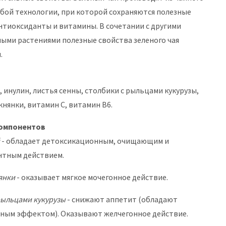
обой технологии, при которой сохраняются полезные
нтиоксиданты и витамины. В сочетании с другими
ыми растениями полезные свойства зеленого чая
.
, инулин, листья сенны, столбики с рыльцами кукурузы,
княнки, витамин С, витамин В6.
омпонентов
- обладает детоксикационным, очищающим и
нтным действием.
янки
- оказывает мягкое мочегонное действие.
рыльцами кукурузы
- снижают аппетит (обладают
ным эффектом). Оказывают желчегонное действие.