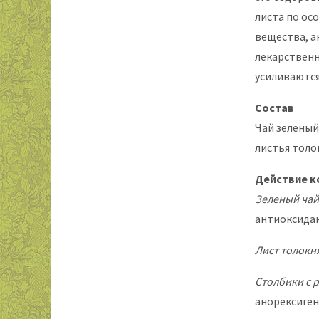
листа по ос
вещества, а
лекарственн
усиливаются
Состав
Чай зеленый
листья толо
Действие к
Зеленый чай
антиоксида
Лист толокн
Столбики с 
анорексиген