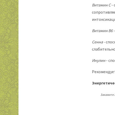
Витамин С
-
сопротивля
интоксикаци
Витамин В6
Сенна -
спос
слабительно
Инулин
- сп
Рекомендует
Энергетиче
Закажите