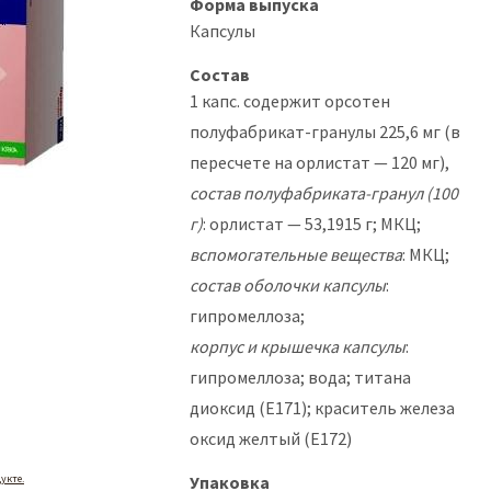
Форма выпуска
Капсулы
Состав
1 капс. содержит орсотен
полуфабрикат-гранулы 225,6 мг (в
пересчете на орлистат — 120 мг),
состав полуфабриката-гранул (100
г)
: орлистат — 53,1915 г; МКЦ;
вспомогательные вещества
: МКЦ;
состав оболочки капсулы
:
гипромеллоза;
корпус и крышечка капсулы
:
гипромеллоза; вода; титана
диоксид (Е171); краситель железа
оксид желтый (Е172)
укте.
Упаковка