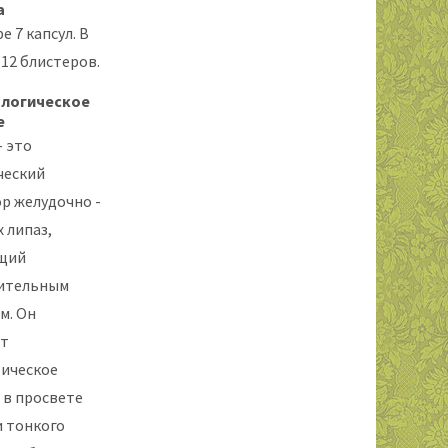
а
е 7 капсул. В
 12 блистеров.
логическое
е
- это
ческий
р желудочно -
 липаз,
щий
ительным
м. Он
ет
ическое
 в просвете
и тонкого