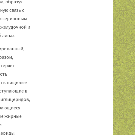
а, образуя
ную связь с
м сериновым
 желудочной и
 липаз.
ированный,
разом,
теряет
сть
ять пищевые
ступающие в
иглицеридов,
вающиеся
ые жирные
и
ериды.