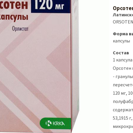
Орсоте
Латинск
ORSOTE
Форма в
капсулы
Состав
1 капсула
Орсотен 
- гранулы
пересчет
120 мг, 10
полуфабр
содержат
53,1915 г
микрокри