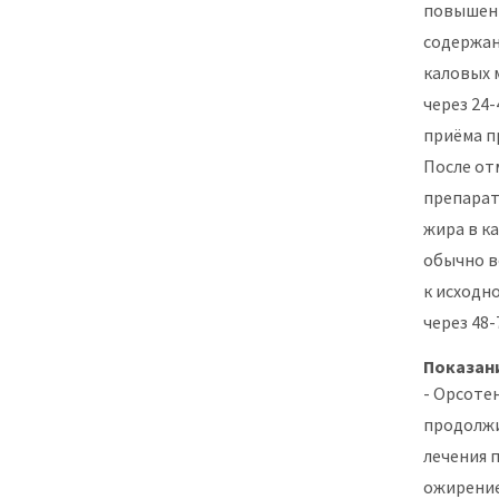
повыше
содержан
каловых 
через 24-
приёма п
После от
препарат
жира в к
обычно в
к исходн
через 48-
Показан
- Орсоте
продолж
лечения 
ожирение