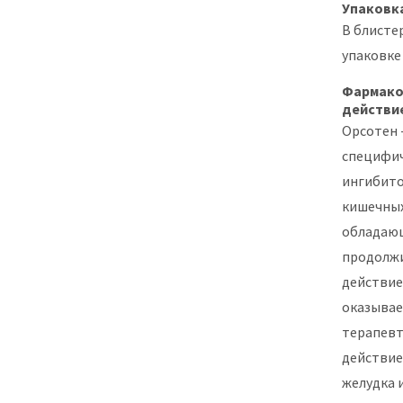
Упаковк
В блистер
упаковке
Фармако
действи
Орсотен 
специфи
ингибито
кишечных
обладаю
продолж
действие
оказыва
терапевт
действие
желудка 