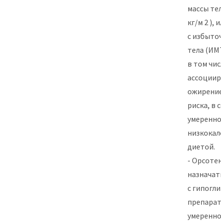
массы тел
кг/м 2 ),
с избыто
тела (ИМТ 
в том чи
ассоциир
ожирени
риска, в 
умеренн
низкока
диетой.
- Орсоте
назначат
с гипогл
препарат
умеренн