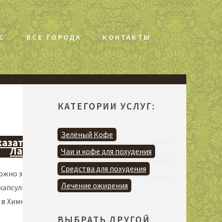
С
ВСЕ ГОРОДА
КОНТАКТЫ
КАТЕГОРИИ УСЛУГ:
Зелёный Кофе
казать Он-
Лайн >>
Чаи и кофе для похудения
Средства для похудения
ожно заказать
Лечение ожирения
капсулы 120
. в Химках
ВЫБРАТЬ ДРУГОЙ