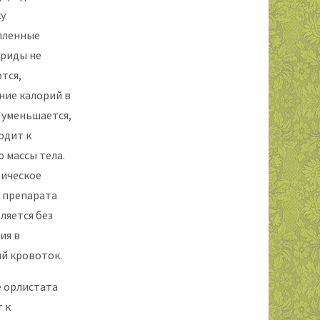
у
пленные
риды не
тся,
ние калорий в
 уменьшается,
одит к
 массы тела.
ическое
 препарата
ляется без
ия в
й кровоток.
 орлистата
 к