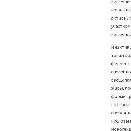
кишечник
ковалент
активны
участком
кишечной
Инактив
таким об
фермент 
способно
расщепл
жиры, по
форме тр
на всасы
свободн
кислоты 
моноглиц