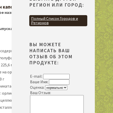
РЕГИОН ИЛИ ГОРОД:
н капсулы
ое название
N
Полный Список Городов и
Регионов
ыпуска
ВЫ МОЖЕТЕ
НАПИСАТЬ ВАШ
 содержит:
ОТЗЫВ ОБ ЭТОМ
полуфабрикат
ПРОДУКТЕ:
 225,6 мг, В
е на орлистат
E-mail:
0 г
Ваше Имя:
иката-гранул
Оценка:
Ваш Отзыв:
: орлистата
, целлюлозу
сталлическую