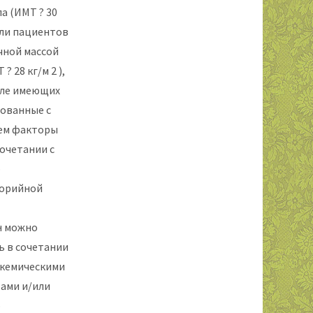
а (ИМТ ? 30
 или пациентов
чной массой
? 28 кг/м 2 ),
сле имеющих
ованные с
ем факторы
сочетании с
о
лорийной
н можно
ь в сочетании
икемическими
ами и/или
о