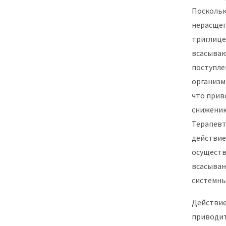
Поскольк
нерасще
триглице
всасываю
поступле
организм
что прив
снижению
Терапевт
действие
осуществ
всасыван
системны
Действие
приводит