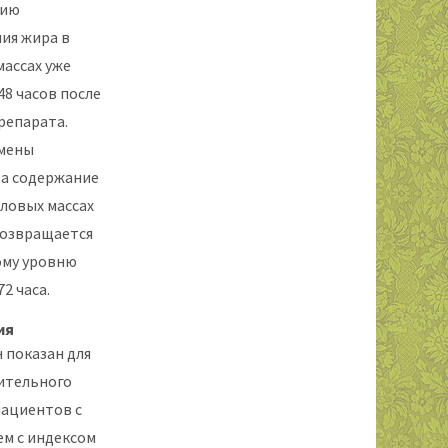
нию
ия жира в
массах уже
48 часов после
репарата.
мены
а содержание
аловых массах
озвращается
ому уровню
72 часа.
ия
н показан для
ительного
пациентов с
м с индексом