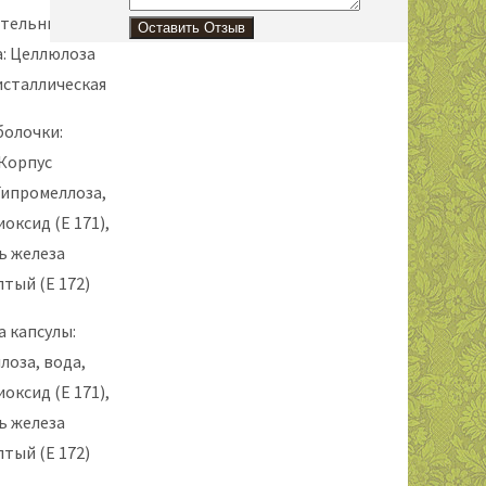
ательные
: Целлюлоза
сталлическая
болочки:
 Корпус
Гипромеллоза,
оксид (E 171),
ь железа
тый (E 172)
 капсулы:
лоза, вода,
оксид (Е 171),
ь железа
тый (Е 172)