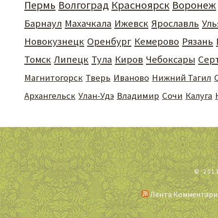
Пермь
Волгоград
Красноярск
Воронеж
Барнаул
Махачкала
Ижевск
Ярославль
Уль
Новокузнецк
Оренбург
Кемерово
Рязань
Томск
Липецк
Тула
Киров
Чебоксары
Сер
Магнитогорск
Тверь
Иваново
Нижний Тагил
Архангельск
Улан-Удэ
Владимир
Сочи
Калуга
© 201
Лента Комментари