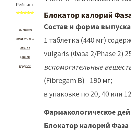
Блокатор калорий Фаз
От 261 руб.
Состав и форма выпуск
Общий
Рейтинг:
1 таблетка (440 мг) соде
vulgaris (Фаза 2/Phase 2) 
Вы можете
вспомогательные вещест
оставить ваш
(Fibregam B) - 190 мг;
отзыв о данном
продукте.
в упаковке по 20, 40 или 
Фармакологическое де
Блокатор калорий Фаза