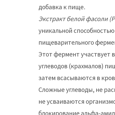
добавка к пище.
Экстракт белой фасоли (P
уникальной способность
пищеварительного ферм
Этот фермент участвует
углеводов (крахмалов) п
которые затем всасывают
кишечнике. Сложные угл
альфа-амилазой, не усв
образом, блокирование 