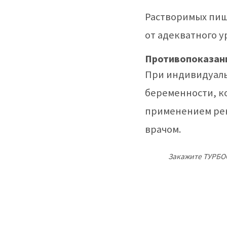
Растворимых пище
от адекватного у
Противопоказан
При индивидуал
беременности, к
применением рек
врачом.
Закажите ТУРБО