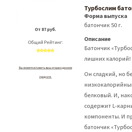
Турбослим бато
Форма выпуска
батончик 50 г.
От 87 руб.
Описание
Общий Рейтинг:
Батончик «Турбос
лишних калорий!
Вы можете оставить ваш отзыв о данном
Он сладкий, но бе
продукте.
низкокалорийный
белковый. И, на
содержит L-карн
компоненты. И п
батончик «Турбос