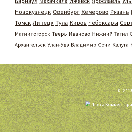
Барнаул
Махачкала
Ижевск
Ярославль
Уль
Новокузнецк
Оренбург
Кемерово
Рязань
Томск
Липецк
Тула
Киров
Чебоксары
Сер
Магнитогорск
Тверь
Иваново
Нижний Тагил
Архангельск
Улан-Удэ
Владимир
Сочи
Калуга
© 201
Лента Комментари