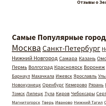
Отзывы о Зе
Самые Популярные города
Москва
Санкт-Петербург
Н
Нижний Новгород
Самара
Казань
Ом
Пермь
Волгоград
Красноярск
Воронеж
Барнаул
Махачкала
Ижевск
Ярославль
Уль
Новокузнецк
Оренбург
Кемерово
Рязань
Томск
Липецк
Тула
Киров
Чебоксары
Сер
Магнитогорск
Тверь
Иваново
Нижний Тагил