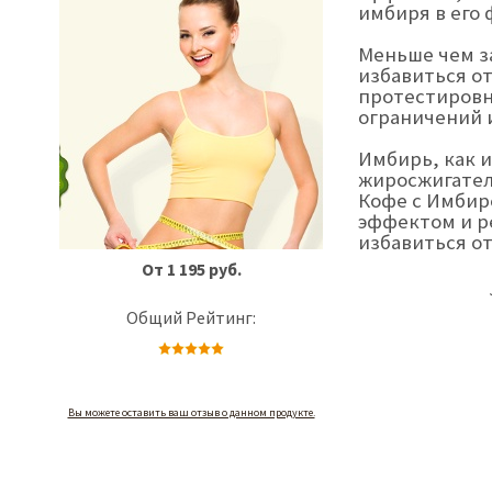
имбиря в его 
Меньше чем з
избавиться о
протестировнн
ограничений 
Имбирь, как 
жиросжигател
Кофе с Имбир
эффектом и р
избавиться от
От 1 195 руб.
Общий Рейтинг:
Вы можете оставить ваш отзыв о данном продукте.