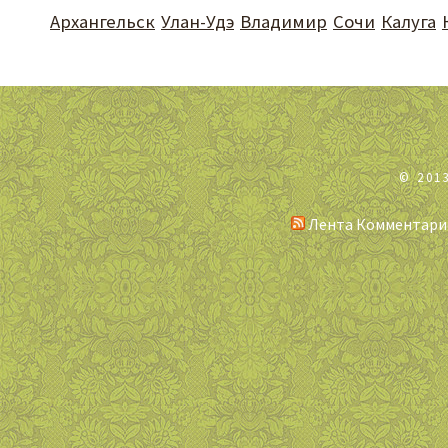
Архангельск
Улан-Удэ
Владимир
Сочи
Калуга
© 201
Лента Комментари